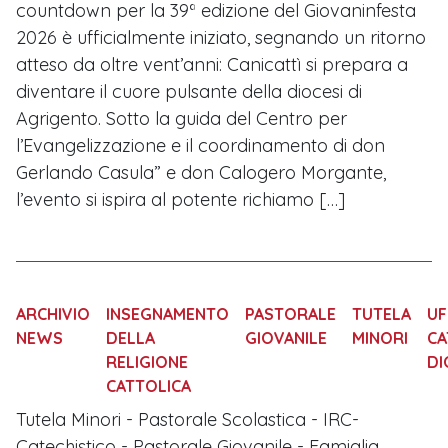
countdown per la 39ª edizione del Giovaninfesta
2026 è ufficialmente iniziato, segnando un ritorno
atteso da oltre vent’anni: Canicattì si prepara a
diventare il cuore pulsante della diocesi di
Agrigento. Sotto la guida del Centro per
l’Evangelizzazione e il coordinamento di don
Gerlando Casula” e don Calogero Morgante,
l’evento si ispira al potente richiamo […]
ARCHIVIO
INSEGNAMENTO
PASTORALE
TUTELA
UF
NEWS
DELLA
GIOVANILE
MINORI
CA
RELIGIONE
DI
CATTOLICA
Tutela Minori - Pastorale Scolastica - IRC-
Catechistico - Pastorale Giovanile - Famiglia