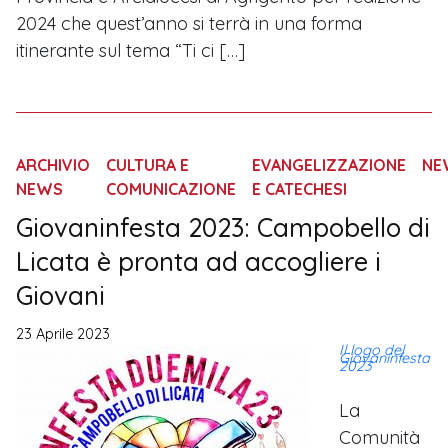
2024 che quest’anno si terrà in una forma
itinerante sul tema “Ti ci […]
ARCHIVIO
CULTURA E
EVANGELIZZAZIONE
NE
NEWS
COMUNICAZIONE
E CATECHESI
Giovaninfesta 2023: Campobello di
Licata è pronta ad accogliere i
Giovani
23 Aprile 2023
Il logo del
Giovaninfesta
2023
La
Comunità