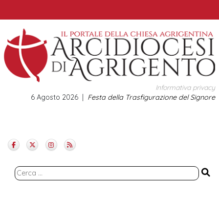
Skip
to
content
Informativa privacy
6 Agosto 2026
Festa della Trasfigurazione del Signore
Ricerca
per: