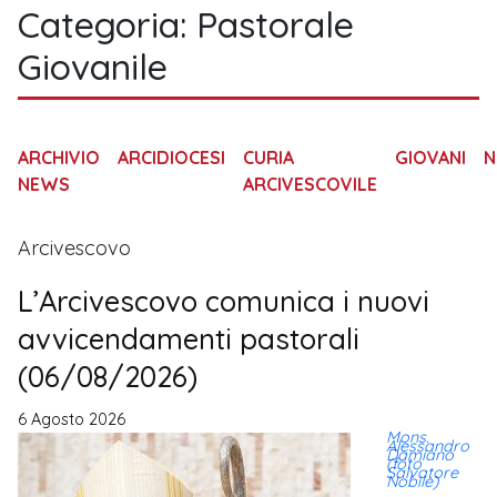
Categoria:
Pastorale
Giovanile
ARCHIVIO
ARCIDIOCESI
CURIA
GIOVANI
N
NEWS
ARCIVESCOVILE
Arcivescovo
L’Arcivescovo comunica i nuovi
avvicendamenti pastorali
(06/08/2026)
6 Agosto 2026
Mons.
Alessandro
Damiano
(foto
Salvatore
Nobile)