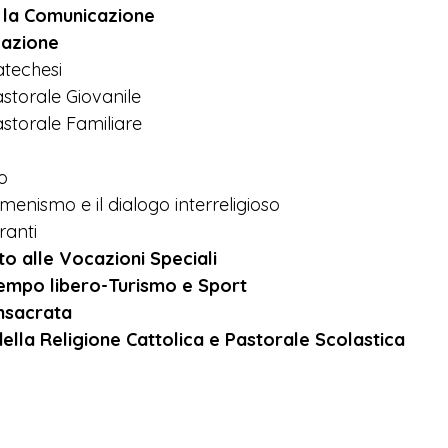
e la Comunicazione
zazione
atechesi
astorale Giovanile
astorale Familiare
io
umenismo e il dialogo interreligioso
ranti
o alle Vocazioni Speciali
Tempo libero-Turismo e Sport
onsacrata
ella Religione Cattolica e Pastorale Scolastica