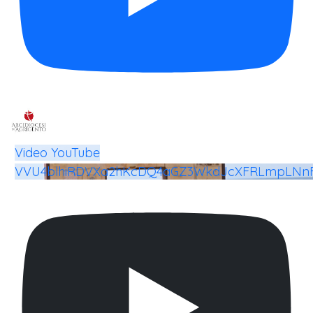
Video YouTube
VVU4blhiRDVXa2hKcDQ4aGZ3WkdJcXFRLmpLNn