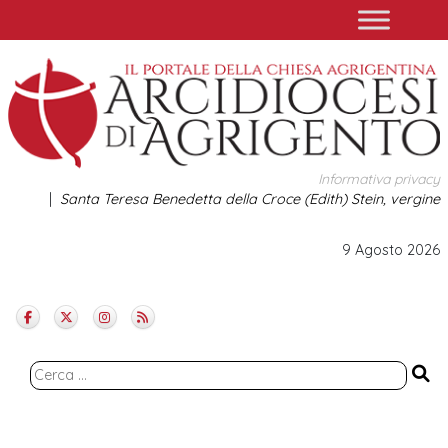
Skip
to
content
Informativa privacy
Santa Teresa Benedetta della Croce (Edith) Stein, vergine
9 Agosto 2026
Ricerca
per: