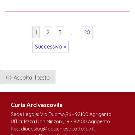
1
2
3
…
20
Successivo »
Navigazione
articoli
Ascolta il testo
Curia Arcivescovile
Sede Legale: Via Duomo,96 - 92100 Agrigento
Uffici: P.zza Don Minzoni, 19 - 92100 Agrigento
Pec: diocesiag@pec.chiesacattolica.it