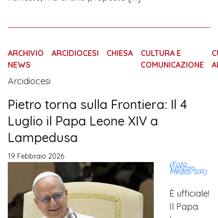
ARCHIVIO
ARCIDIOCESI
CHIESA
CULTURA E
C
NEWS
COMUNICAZIONE
A
Arcidiocesi
Pietro torna sulla Frontiera: Il 4
Luglio il Papa Leone XIV a
Lampedusa
19 Febbraio 2026
(Foto
Vatican
Media/SIR)
È ufficiale!
Il Papa