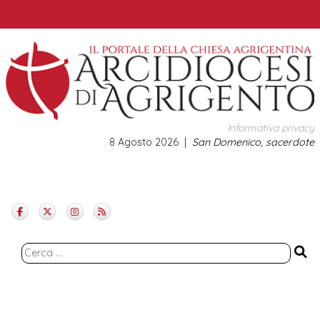
Skip
to
content
Informativa privacy
8 Agosto 2026
San Domenico, sacerdote
Ricerca
per: