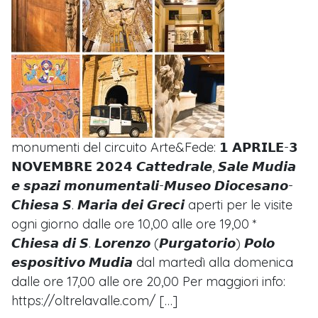
monumenti del circuito Arte&Fede: 𝟭 𝗔𝗣𝗥𝗜𝗟𝗘-𝟯
𝗡𝗢𝗩𝗘𝗠𝗕𝗥𝗘 𝟮𝟬𝟮𝟰 𝘾𝙖𝙩𝙩𝙚𝙙𝙧𝙖𝙡𝙚, 𝙎𝙖𝙡𝙚 𝙈𝙪𝙙𝙞𝙖
𝙚 𝙨𝙥𝙖𝙯𝙞 𝙢𝙤𝙣𝙪𝙢𝙚𝙣𝙩𝙖𝙡𝙞-𝙈𝙪𝙨𝙚𝙤 𝘿𝙞𝙤𝙘𝙚𝙨𝙖𝙣𝙤-
𝘾𝙝𝙞𝙚𝙨𝙖 𝙎. 𝙈𝙖𝙧𝙞𝙖 𝙙𝙚𝙞 𝙂𝙧𝙚𝙘𝙞 aperti per le visite
ogni giorno dalle ore 10,00 alle ore 19,00 *
𝘾𝙝𝙞𝙚𝙨𝙖 𝙙𝙞 𝙎. 𝙇𝙤𝙧𝙚𝙣𝙯𝙤 (𝙋𝙪𝙧𝙜𝙖𝙩𝙤𝙧𝙞𝙤) 𝙋𝙤𝙡𝙤
𝙚𝙨𝙥𝙤𝙨𝙞𝙩𝙞𝙫𝙤 𝙈𝙪𝙙𝙞𝙖 dal martedì alla domenica
dalle ore 17,00 alle ore 20,00 Per maggiori info:
https://oltrelavalle.com/ […]