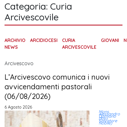
Categoria:
Curia
Arcivescovile
ARCHIVIO
ARCIDIOCESI
CURIA
GIOVANI
N
NEWS
ARCIVESCOVILE
Arcivescovo
L’Arcivescovo comunica i nuovi
avvicendamenti pastorali
(06/08/2026)
6 Agosto 2026
Mons.
Alessandro
Damiano
(foto
Salvatore
Nobile)