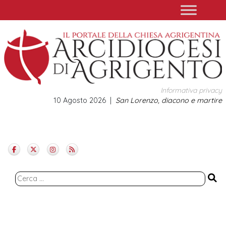
Skip
to
content
Informativa privacy
10 Agosto 2026
San Lorenzo, diacono e martire
Ricerca
per: