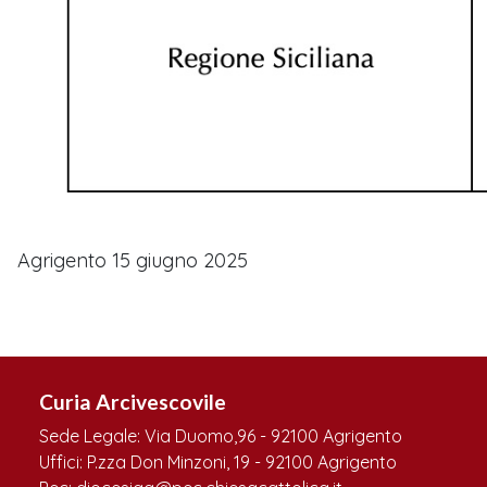
Agrigento 15 giugno 2025
Curia Arcivescovile
Sede Legale: Via Duomo,96 - 92100 Agrigento
Uffici: P.zza Don Minzoni, 19 - 92100 Agrigento