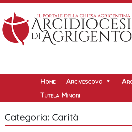
Skip
to
content
Home
Arcivescovo
Arc
Tutela Minori
Categoria:
Carità