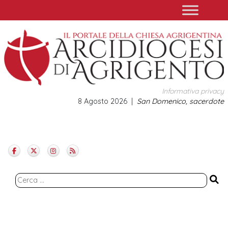
Skip
to
content
Informativa privacy
8 Agosto 2026
San Domenico, sacerdote
Ricerca
per: