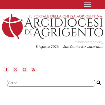
Skip
to
content
Informativa privacy
8 Agosto 2026
San Domenico, sacerdote
Ricerca
per: