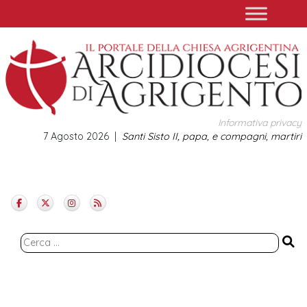
Skip
to
content
Informativa privacy
7 Agosto 2026
Santi Sisto II, papa, e compagni, martiri
Ricerca
per: