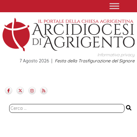
Skip
to
content
Informativa privacy
7 Agosto 2026
Festa della Trasfigurazione del Signore
Ricerca
per: