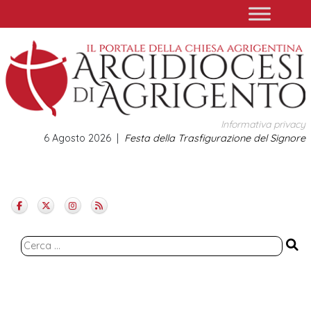
Skip
to
content
Informativa privacy
6 Agosto 2026
Festa della Trasfigurazione del Signore
Ricerca
per: