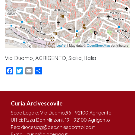
Leaflet
| Map data ©
OpenStreetMap
contributors
Via Duomo, AGRIGENTO, Sicilia, Italia
Facebook
Twitter
Email
Condividi
Curia Arcivescovile
Sede Legale: Via Duomo,96 - 92100 Agrigento
Uffici: P.zza Don Minzoni, 19 - 92100 Agrigento
Pec: diocesiag@pec.chiesacattolica.it
E-mail: curia@diocesiag.it