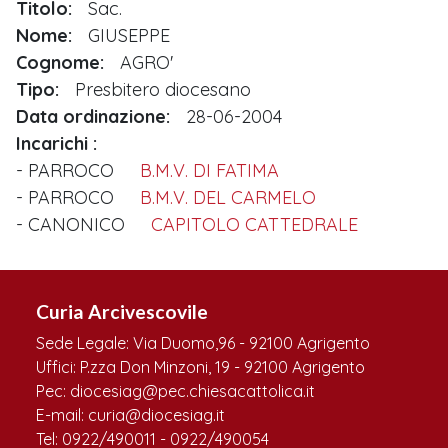
Titolo:
Sac.
Nome:
GIUSEPPE
Cognome:
AGRO'
Tipo:
Presbitero diocesano
Data ordinazione:
28-06-2004
Incarichi
PARROCO
B.M.V. DI FATIMA
PARROCO
B.M.V. DEL CARMELO
CANONICO
CAPITOLO CATTEDRALE
Curia Arcivescovile
Sede Legale: Via Duomo,96 - 92100 Agrigento
Uffici: P.zza Don Minzoni, 19 - 92100 Agrigento
Pec: diocesiag@pec.chiesacattolica.it
E-mail: curia@diocesiag.it
Tel: 0922/490011 - 0922/490054