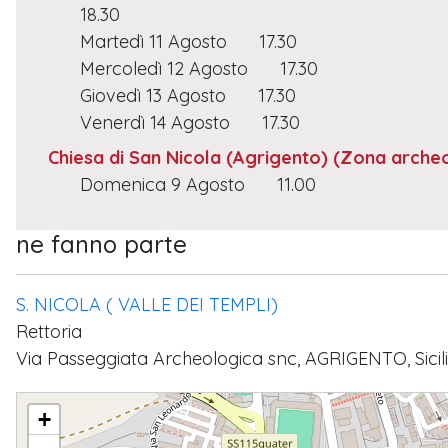
18.30
Martedì 11 Agosto
17.30
Mercoledì 12 Agosto
17.30
Giovedì 13 Agosto
17.30
Venerdì 14 Agosto
17.30
Chiesa di San Nicola (Agrigento)
(Zona archeo
Domenica 9 Agosto
11.00
ne fanno parte
S. NICOLA ( VALLE DEI TEMPLI)
Rettoria
Via Passeggiata Archeologica snc, AGRIGENTO, Sicilia
B.M.V. MEDIATRICE DI TUTTE LE GRAZIE
+