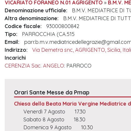
VICARIATO FORANEO N.01 AGRIGENTO
»
B.M.V. M
Denominazione ufficiale:
B.M.V. MEDIATRICE DI 
Altra denominazione:
B.M.V. MEDIATRICE DI TUTT
Codice fiscale:
93000800842
Tipo:
PARROCCHIA (CA.515
Email:
parr.b.m.v.mediatricedellegrazie@gmail.co
Indirizzo:
Via Demetra snc, AGRIGENTO, Sicilia, Ital
Incarichi
CERENZIA Sac. ANGELO
: PARROCO
Orari Sante Messe da Pmap
Chiesa della Beata Maria Vergine Mediatrice di
Venerdì 7 Agosto
17.30
Sabato 8 Agosto
18.30
Domenica 9 Agosto
10.30