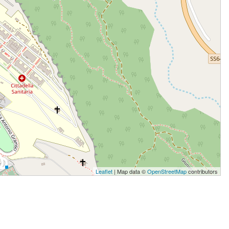
Leaflet
| Map data ©
OpenStreetMap
contributors