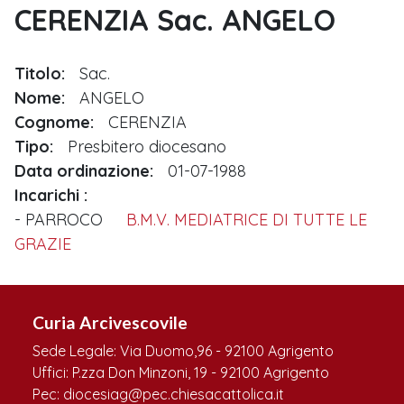
CERENZIA Sac. ANGELO
Titolo:
Sac.
Nome:
ANGELO
Cognome:
CERENZIA
Tipo:
Presbitero diocesano
Data ordinazione:
01-07-1988
Incarichi
PARROCO
B.M.V. MEDIATRICE DI TUTTE LE
GRAZIE
Curia Arcivescovile
Sede Legale: Via Duomo,96 - 92100 Agrigento
Uffici: P.zza Don Minzoni, 19 - 92100 Agrigento
Pec: diocesiag@pec.chiesacattolica.it