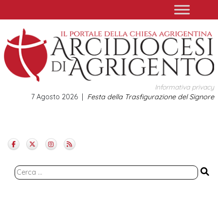
Skip
to
content
Informativa privacy
7 Agosto 2026
Festa della Trasfigurazione del Signore
Ricerca
per: