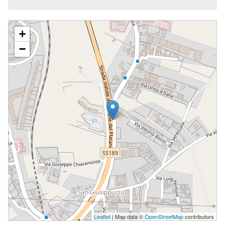
B.M.V. MADRE DELLA CHIESA
+
−
Leaflet
| Map data ©
OpenStreetMap
contributors