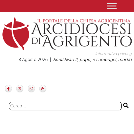
Skip
to
content
Informativa privacy
8 Agosto 2026
Santi Sisto II, papa, e compagni, martiri
Ricerca
per: