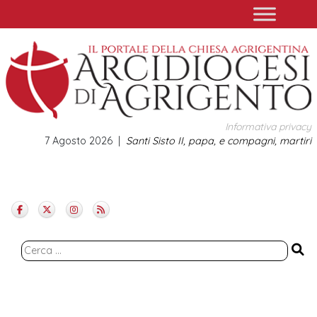
Skip
to
content
Informativa privacy
7 Agosto 2026
Santi Sisto II, papa, e compagni, martiri
Ricerca
per: