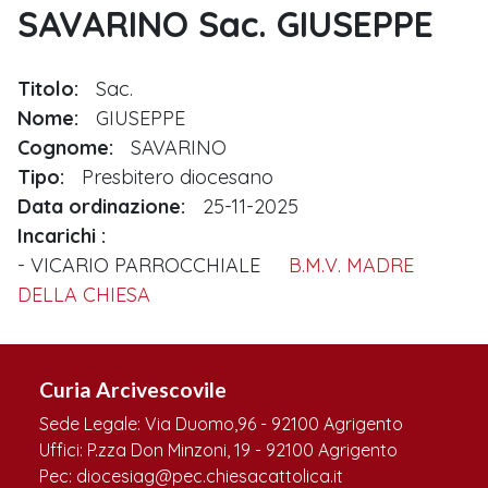
SAVARINO Sac. GIUSEPPE
Titolo:
Sac.
Nome:
GIUSEPPE
Cognome:
SAVARINO
Tipo:
Presbitero diocesano
Data ordinazione:
25-11-2025
Incarichi
VICARIO PARROCCHIALE
B.M.V. MADRE
DELLA CHIESA
Curia Arcivescovile
Sede Legale: Via Duomo,96 - 92100 Agrigento
Uffici: P.zza Don Minzoni, 19 - 92100 Agrigento
Pec: diocesiag@pec.chiesacattolica.it