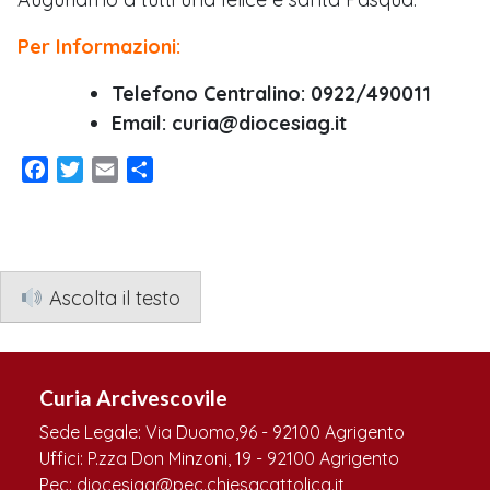
Per Informazioni:
Telefono Centralino: 0922/490011
Email: curia@diocesiag.it
Facebook
Twitter
Email
Condividi
Ascolta il testo
Curia Arcivescovile
Sede Legale: Via Duomo,96 - 92100 Agrigento
Uffici: P.zza Don Minzoni, 19 - 92100 Agrigento
Pec: diocesiag@pec.chiesacattolica.it