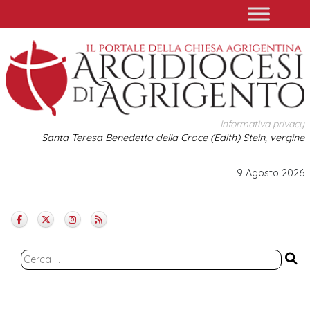
Skip
to
content
Informativa privacy
Santa Teresa Benedetta della Croce (Edith) Stein, vergine
9 Agosto 2026
Ricerca
per: