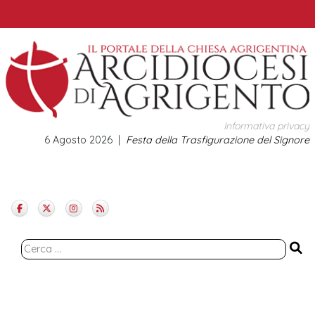
Skip
to
content
Informativa privacy
6 Agosto 2026
Festa della Trasfigurazione del Signore
Ricerca
per: