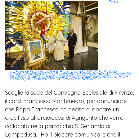
Foto
LaPresse/Osservatore Romano20/09/2015 Avana
(Cuba)cronacaVisita di cortesia al Presidente del Consiglio
di Stato e del Consiglio dei Ministri della Repubblica, Raul
Castro, nel Palacio de la RevoluciónPhoto
Sceglie la sede del Convegno Ecclesiale di Firenze,
il card. Francesco Montenegro, per annunciare
che Papa Francesco ha deciso di donare un
crocifisso all’arcidiocesi di Agrigento che verrà
collocato nella parrocchia S. Gerlando di
Lampedusa. “Ho il piacere comunicare che il