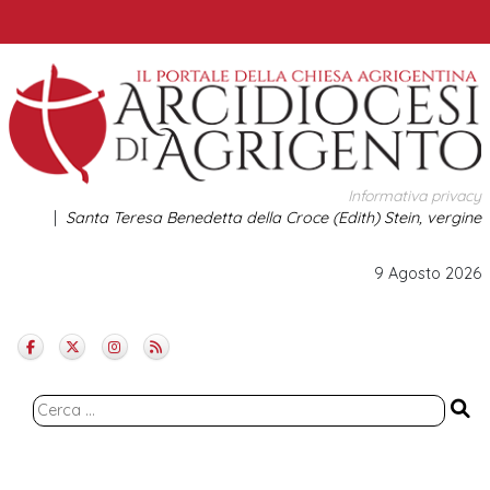
Skip
to
content
Informativa privacy
Santa Teresa Benedetta della Croce (Edith) Stein, vergine
9 Agosto 2026
Ricerca
per: