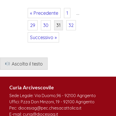
« Precedente
1
…
29
30
31
32
Successivo »
Navigazione
articoli
Ascolta il testo
Curia Arcivescovile
Sede Legale: Via Duomo,96 - 92100 Agrigento
Uffici: P.zza Don Minzoni, 19 - 92100 Agrigento
Pec: diocesiag@pec.chiesacattolica.it
E-mail: curia@diocesiag.it