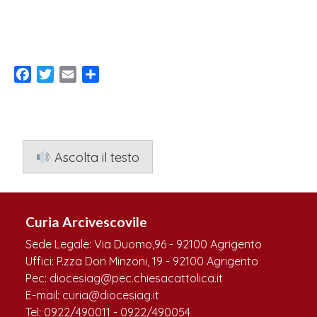
Facebook
Twitter
Email
Condividi
Ascolta il testo
Curia Arcivescovile
Sede Legale: Via Duomo,96 - 92100 Agrigento
Uffici: P.zza Don Minzoni, 19 - 92100 Agrigento
Pec: diocesiag@pec.chiesacattolica.it
E-mail: curia@diocesiag.it
Tel: 0922/490011 - 0922/490054