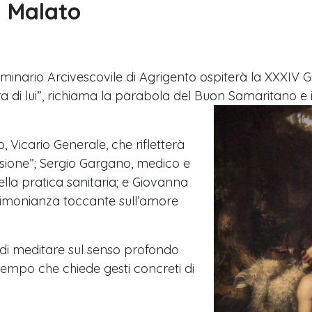
l Malato
 Seminario Arcivescovile di Agrigento ospiterà la XXXI
ra di lui”, richiama la parabola del Buon Samaritano e in
 Vicario Generale, che rifletterà
ssione”; Sergio Gargano, medico e
lla pratica sanitaria; e Giovanna
stimonianza toccante sull’amore
di meditare sul senso profondo
 tempo che chiede gesti concreti di