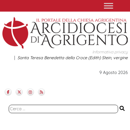
Skip
to
content
Informativa privacy
Santa Teresa Benedetta della Croce (Edith) Stein, vergine
9 Agosto 2026
Ricerca
per: