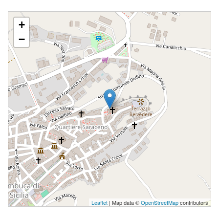
S. MARIA ASSUNTA
+
−
Leaflet
| Map data ©
OpenStreetMap
contributors