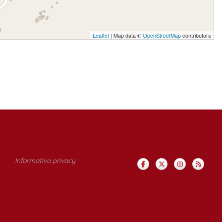
Leaflet
| Map data ©
OpenStreetMap
contributors
Informativa privacy