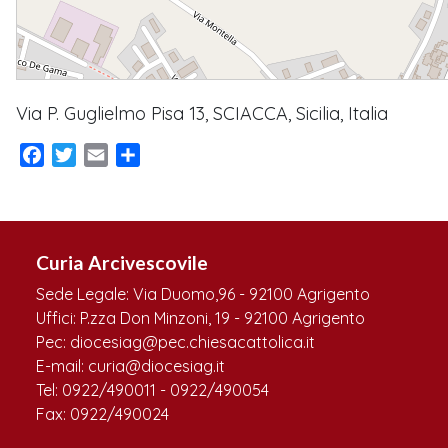
Via P. Guglielmo Pisa 13, SCIACCA, Sicilia, Italia
Facebook
Twitter
Email
Condividi
Curia Arcivescovile
Sede Legale: Via Duomo,96 - 92100 Agrigento
Uffici: P.zza Don Minzoni, 19 - 92100 Agrigento
Pec: diocesiag@pec.chiesacattolica.it
E-mail: curia@diocesiag.it
Tel: 0922/490011 - 0922/490054
Fax: 0922/490024