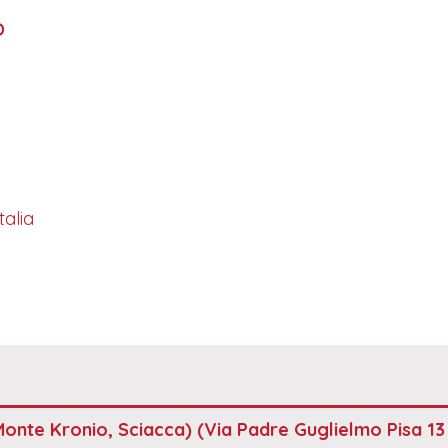
O
talia
Monte Kronio, Sciacca)
(Via Padre Guglielmo Pisa 13