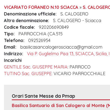
VICARIATO FORANEO N.10 SCIACCA
»
S. CALOGER
Denominazione ufficiale:
S. CALOGERO
Altra denominazione:
S. CALOGERO - Sciacca
Codice fiscale:
920206690849
Tipo:
PARROCCHIA (CA.515
Telefono:
092526954
Email:
basilicasancalogerosciacca@gmail.com
Indirizzo:
Via P. Guglielmo Pisa 13, SCIACCA, Sicilia, I
Incarichi
GENTILE Sac. GIUSEPPE MARIA
: PARROCO
TUTINO Sac. GIUSEPPE
: VICARIO PARROCCHIALE
Orari Sante Messe da Pmap
Basilica Santuario di San Calogero al Monte (