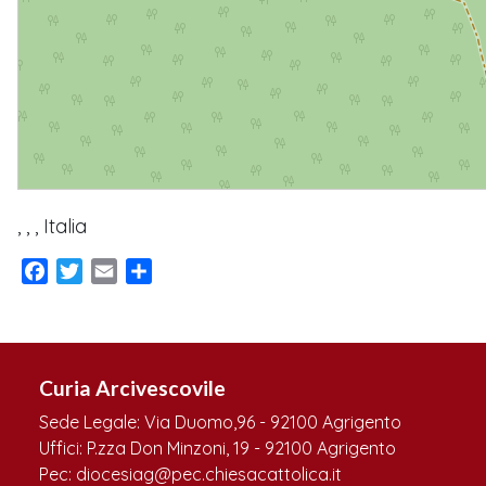
, , , Italia
Facebook
Twitter
Email
Condividi
Curia Arcivescovile
Sede Legale: Via Duomo,96 - 92100 Agrigento
Uffici: P.zza Don Minzoni, 19 - 92100 Agrigento
Pec: diocesiag@pec.chiesacattolica.it