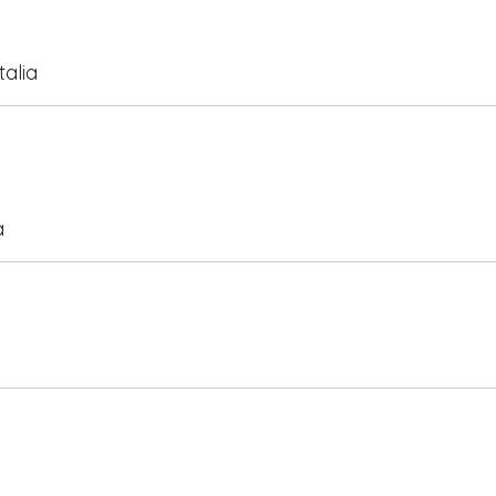
talia
a
a