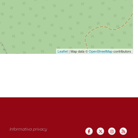
Leaflet
| Map data ©
OpenStreetMap
contributors
Informativa privacy