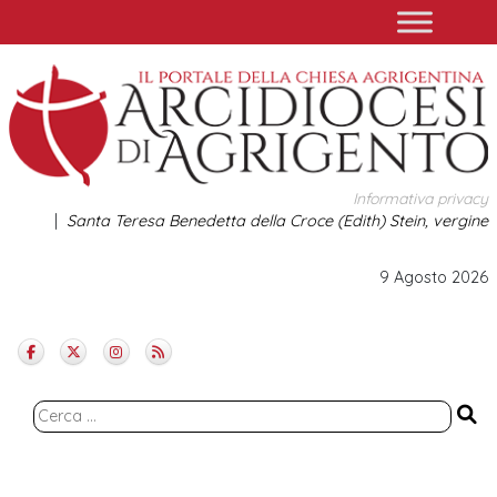
Skip
to
content
Informativa privacy
Santa Teresa Benedetta della Croce (Edith) Stein, vergine
9 Agosto 2026
Ricerca
per: