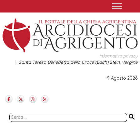
Skip
to
content
Informativa privacy
Santa Teresa Benedetta della Croce (Edith) Stein, vergine
9 Agosto 2026
Ricerca
per: