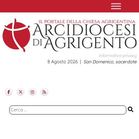
Skip
to
content
Informativa privacy
8 Agosto 2026
San Domenico, sacerdote
Ricerca
per: