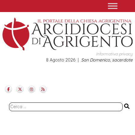
Skip
to
content
Informativa privacy
8 Agosto 2026
San Domenico, sacerdote
Ricerca
per: