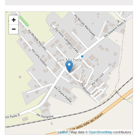
S. GIOVANNI BATTISTA
+
−
Leaflet
| Map data ©
OpenStreetMap
contributors