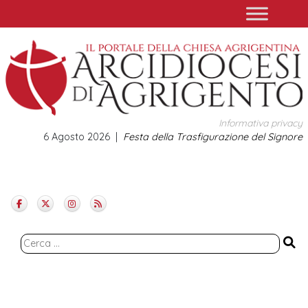
Skip
to
content
Informativa privacy
6 Agosto 2026
Festa della Trasfigurazione del Signore
Ricerca
per: