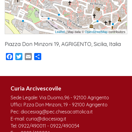
Leaflet
| Map data ©
OpenStreetMap
contributors
Piazza Don Minzoni 19, AGRIGENTO, Sicilia, Italia
Facebook
Twitter
Email
Condividi
Curia Arcivescovile
Sede Legale: Via Duomo,96 - 92100 Agrigento
Uffici: P.zza Don Minzoni, 19 - 92100 Agrigento
Pec: diocesiag@pec.chiesacattolica.it
E-mail: curia@diocesiag.it
Tel: 0922/490011 - 0922/490054