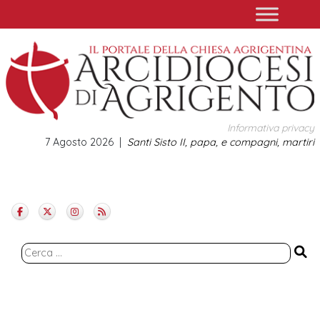
Skip
to
content
Informativa privacy
7 Agosto 2026
Santi Sisto II, papa, e compagni, martiri
Ricerca
per: