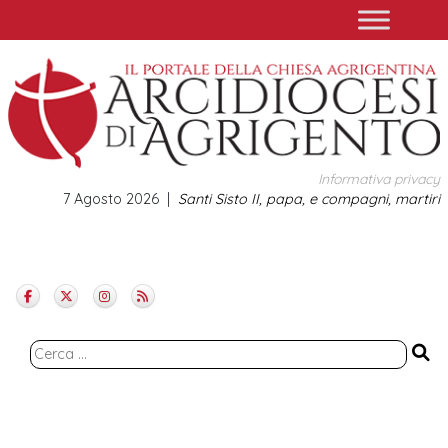
Skip
to
content
Informativa privacy
7 Agosto 2026
Santi Sisto II, papa, e compagni, martiri
Ricerca
per: