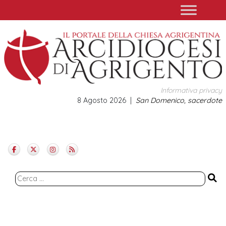
Skip
to
content
Informativa privacy
8 Agosto 2026
San Domenico, sacerdote
Ricerca
per: