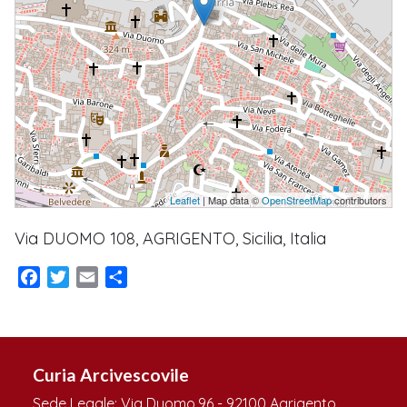
Leaflet
| Map data ©
OpenStreetMap
contributors
Via DUOMO 108, AGRIGENTO, Sicilia, Italia
Facebook
Twitter
Email
Condividi
Curia Arcivescovile
Sede Legale: Via Duomo,96 - 92100 Agrigento