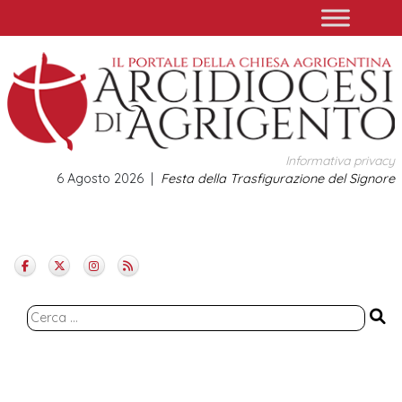
Skip
to
content
Informativa privacy
6 Agosto 2026
Festa della Trasfigurazione del Signore
Ricerca
per: