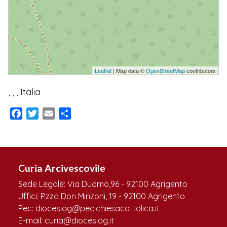
Leaflet
| Map data ©
OpenStreetMap
contributors
, , , Italia
Facebook
Twitter
Email
Condividi
Curia Arcivescovile
Sede Legale: Via Duomo,96 - 92100 Agrigento
Uffici: P.zza Don Minzoni, 19 - 92100 Agrigento
Pec: diocesiag@pec.chiesacattolica.it
E-mail: curia@diocesiag.it