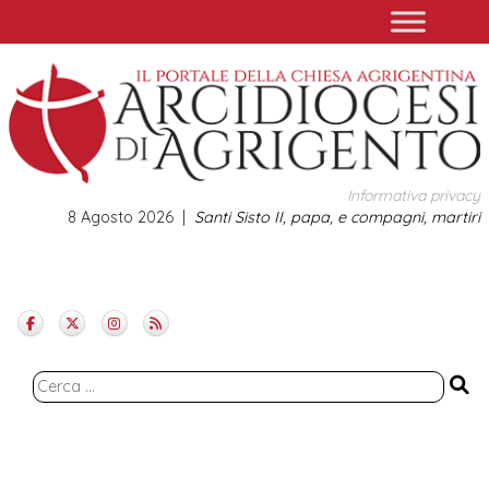
Skip
to
content
Informativa privacy
8 Agosto 2026
Santi Sisto II, papa, e compagni, martiri
Ricerca
per: