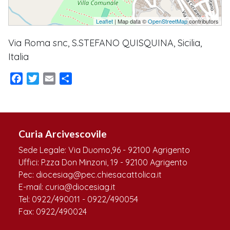
Leaflet
| Map data ©
OpenStreetMap
contributors
Via Roma snc, S.STEFANO QUISQUINA, Sicilia,
Italia
Facebook
Twitter
Email
Condividi
Curia Arcivescovile
Sede Legale: Via Duomo,96 - 92100 Agrigento
Uffici: P.zza Don Minzoni, 19 - 92100 Agrigento
Pec: diocesiag@pec.chiesacattolica.it
E-mail: curia@diocesiag.it
Tel: 0922/490011 - 0922/490054
Fax: 0922/490024