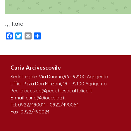
, , , Italia
Facebook
Twitter
Email
Condividi
Curia Arcivescovile
Sede Legale: Via Duomo,96 - 92100 Agrigento
Uffici: P.zza Don Minzoni, 19 - 92100 Agrigento
Pec: diocesiag@pec.chiesacattolica.it
E-mail: curia@diocesiag.it
Tel: 0922/490011 - 0922/490054
Fax: 0922/490024