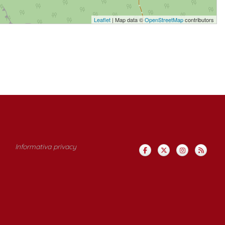
Leaflet
| Map data ©
OpenStreetMap
contributors
Informativa privacy