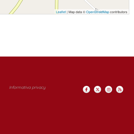
Leaflet
| Map data ©
OpenStreetMap
contributors
Informativa privacy