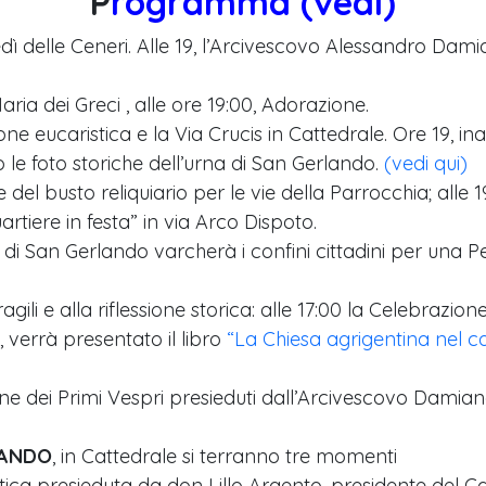
P
rogramma
(vedi)
edì delle Ceneri. Alle 19, l’Arcivescovo Alessandro Da
aria dei Greci , alle ore 19:00, Adorazione.
ne eucaristica e la Via Crucis in Cattedrale. Ore 19, i
o le foto storiche dell’urna di San Gerlando.
(vedi qui)
del busto reliquiario per le vie della Parrocchia; alle 1
tiere in festa” in via Arco Dispoto.
rio di San Gerlando varcherà i confini cittadini per una 
gili e alla riflessione storica: alle 17:00 la Celebrazione 
 verrà presentato il libro
“La Chiesa agrigentina nel c
ione dei Primi Vespri presieduti dall’Arcivescovo Damia
LANDO
, in Cattedrale si terranno tre momenti
stica presieduta da don Lillo Argento, presidente del Ca