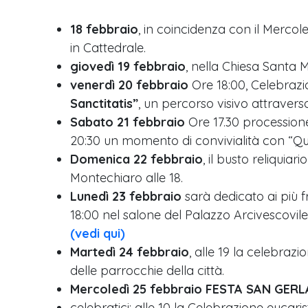
18 febbraio
, in coincidenza con il Mercol
in Cattedrale.
giovedì 19 febbraio
, nella Chiesa Santa M
venerdì 20 febbraio
Ore 18:00, Celebrazio
Sanctitatis”
, un percorso visivo attravers
Sabato 21 febbraio
Ore 17.30 processione 
20:30 un momento di convivialità con “Quar
Domenica 22 febbraio
, il busto reliquia
Montechiaro alle 18.
Lunedì 23 febbraio
sarà dedicato ai più fra
18:00 nel salone del Palazzo Arcivescovile,
(vedi qui)
Martedì 24 febbraio
, alle 19 la celebraz
delle parrocchie della città.
Mercoledì 25 febbraio FESTA SAN GER
celebratici: alle 10 la Celebrazione eucari