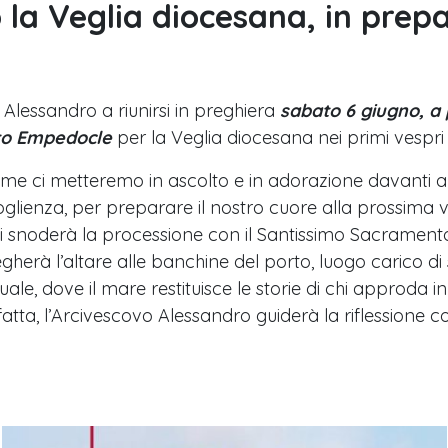
 la Veglia diocesana, in prepa
Alessandro a riunirsi in preghiera
sabato 6 giugno, a 
to Empedocle
per la Veglia diocesana nei primi vespri
eme ci metteremo in ascolto e in adorazione davanti al
glienza, per preparare il nostro cuore alla prossima
si snoderà la processione con il Santissimo Sacrament
egherà l’altare alle banchine del porto, luogo carico di s
uale, dove il mare restituisce le storie di chi approda in
 fatta, l’Arcivescovo Alessandro guiderà la riflessione 