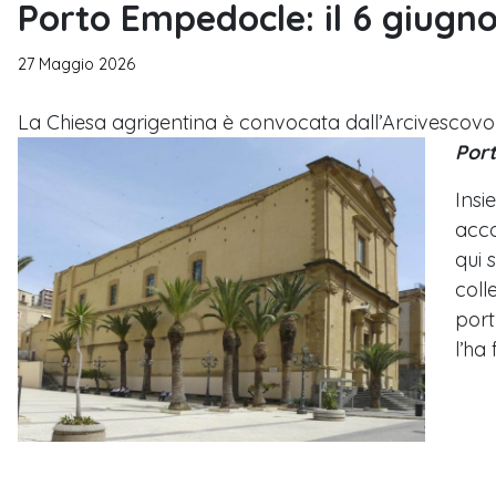
Porto Empedocle: il 6 giugno
27 Maggio 2026
La Chiesa agrigentina è convocata dall’Arcivescovo 
Por
Insi
acco
qui 
coll
port
l’ha