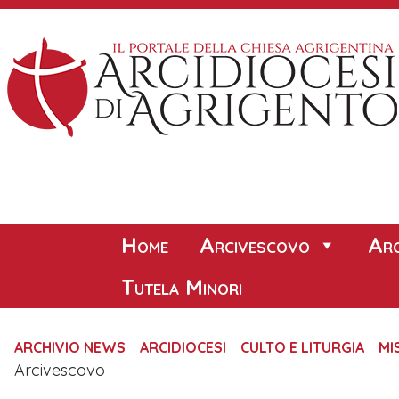
Skip
to
content
Home
Arcivescovo
Arc
Tutela Minori
ARCHIVIO NEWS
ARCIDIOCESI
CULTO E LITURGIA
MI
Arcivescovo