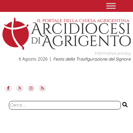
Skip
to
content
Informativa privacy
6 Agosto 2026
Festa della Trasfigurazione del Signore
Ricerca
per: