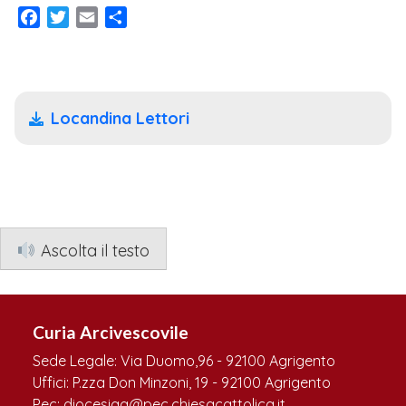
Facebook
Twitter
Email
Condividi
Locandina Lettori
Ascolta il testo
Curia Arcivescovile
Sede Legale: Via Duomo,96 - 92100 Agrigento
Uffici: P.zza Don Minzoni, 19 - 92100 Agrigento
Pec: diocesiag@pec.chiesacattolica.it