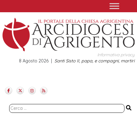
Skip
to
content
Informativa privacy
8 Agosto 2026
Santi Sisto II, papa, e compagni, martiri
Ricerca
per: