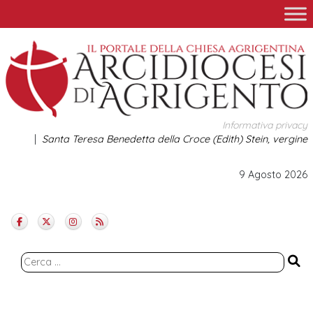
Skip
to
content
Informativa privacy
Santa Teresa Benedetta della Croce (Edith) Stein, vergine
9 Agosto 2026
Ricerca
per: