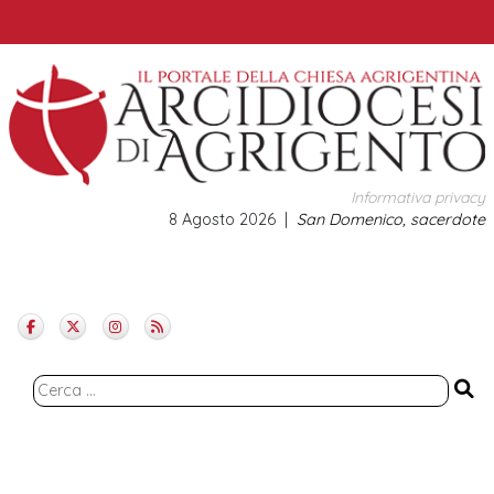
Skip
to
content
Informativa privacy
8 Agosto 2026
San Domenico, sacerdote
Ricerca
per: