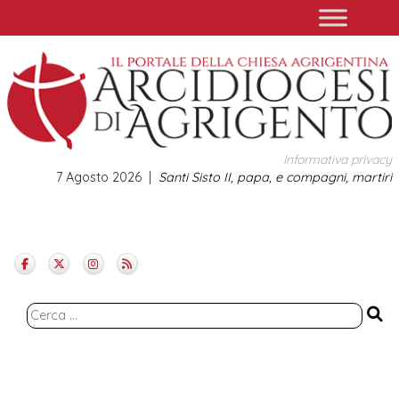
Skip
to
content
Informativa privacy
7 Agosto 2026
Santi Sisto II, papa, e compagni, martiri
Ricerca
per: