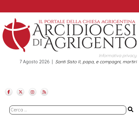
Skip
to
content
Informativa privacy
7 Agosto 2026
Santi Sisto II, papa, e compagni, martiri
Ricerca
per: