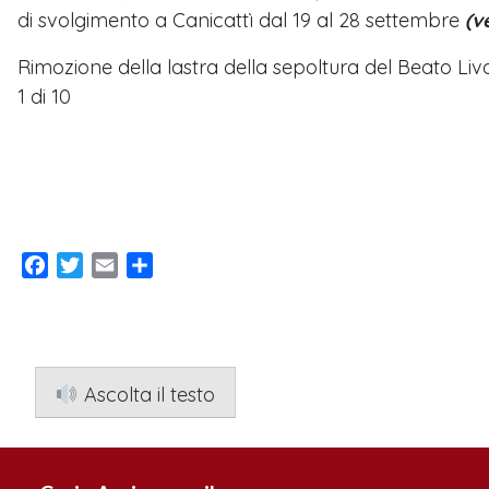
di svolgimento a Canicattì dal 19 al 28 settembre
(v
Rimozione della lastra della sepoltura del Beato Liv
1
di 10
Facebook
Twitter
Email
Condividi
Ascolta il testo