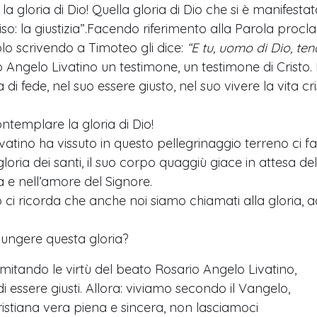
gloria di Dio! Quella gloria di Dio che si è manifestata
iso: la giustizia”.Facendo riferimento alla Parola procl
o scrivendo a Timoteo gli dice:
“E tu, uomo di Dio, tend
io Angelo Livatino un testimone, un testimone di Cristo.
 di fede, nel suo essere giusto, nel suo vivere la vita c
templare la gloria di Dio!
ivatino ha vissuto in questo pellegrinaggio terreno ci 
loria dei santi, il suo corpo quaggiù giace in attesa del
 e nell’amore del Signore.
 ci ricorda che anche noi siamo chiamati alla gloria, ad
iungere questa gloria?
 imitando le virtù del beato Rosario Angelo Livatino,
di essere giusti. Allora: viviamo secondo il Vangelo,
cristiana vera piena e sincera, non lasciamoci