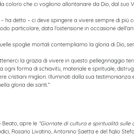
, da coloro che ci vogliono allontanare da Dio, dal suo 
ha detto – ci deve spingere a vivere sempre di più come
o particolare, data l’ostensione in occasione dell’anni
lle spoglie mortali contempliamo la gloria di Dio, sent
nerci la grazia di vivere in questo pellegrinaggio terren
 da ogni forma di schiavitù, materiale e spirituale, dist
ere cristiani migliori. Illuminati dalla sua testimonian
lla gloria dei santi.”
e Beato, apre le
“Giornate di cultura e spiritualità sull
iudici, Rosario Livatino, Antonino Saetta e del figlio S