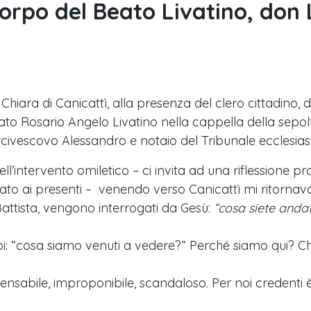
corpo del Beato Livatino, don 
Chiara di Canicattì, alla presenza del clero cittadino, 
ato Rosario Angelo Livatino nella cappella della sepolt
rcivescovo Alessandro e notaio del Tribunale ecclesias
’intervento omiletico – ci invita ad una riflessione pro
to ai presenti – venendo verso Canicattì mi ritornava 
Battista, vengono interrogati da Gesù:
“cosa siete anda
: “cosa siamo venuti a vedere?” Perché siamo qui? Ch
sabile, improponibile, scandaloso. Per noi credenti è 