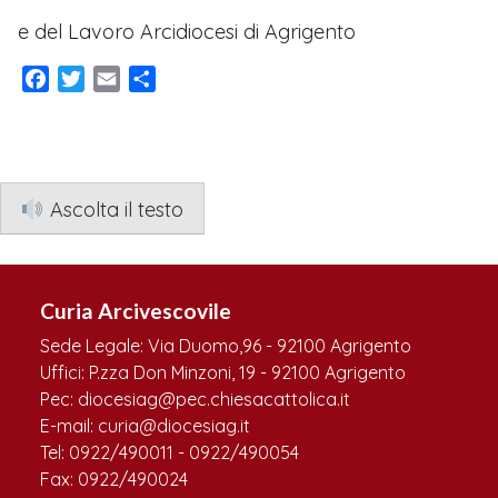
e del Lavoro Arcidiocesi di Agrigento
Facebook
Twitter
Email
Condividi
Ascolta il testo
Curia Arcivescovile
Sede Legale: Via Duomo,96 - 92100 Agrigento
Uffici: P.zza Don Minzoni, 19 - 92100 Agrigento
Pec: diocesiag@pec.chiesacattolica.it
E-mail: curia@diocesiag.it
Tel: 0922/490011 - 0922/490054
Fax: 0922/490024