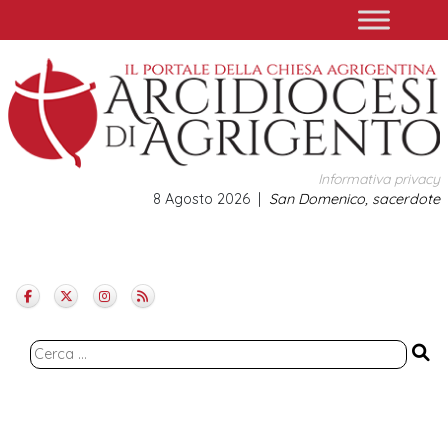
Skip
to
content
Informativa privacy
8 Agosto 2026
San Domenico, sacerdote
Ricerca
per: