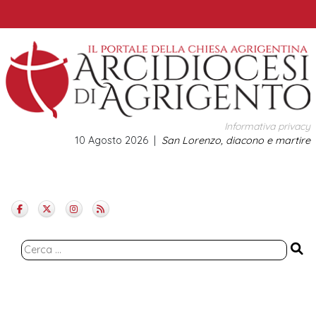
Skip
to
content
Informativa privacy
10 Agosto 2026
San Lorenzo, diacono e martire
Ricerca
per: