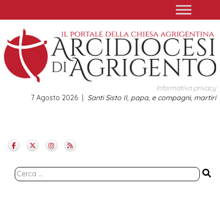
Skip
to
content
Informativa privacy
7 Agosto 2026
Santi Sisto II, papa, e compagni, martiri
Ricerca
per: